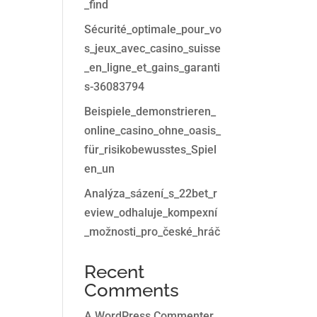
_find
Sécurité_optimale_pour_vo
s_jeux_avec_casino_suisse
_en_ligne_et_gains_garanti
s-36083794
Beispiele_demonstrieren_
online_casino_ohne_oasis_
für_risikobewusstes_Spiel
en_un
Analýza_sázení_s_22bet_r
eview_odhaluje_kompexní
_možnosti_pro_české_hráč
Recent
Comments
A WordPress Commenter