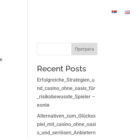
Summit
Partneri
Organizatori
Kontakt
Претрага
te
Recent Posts
Erfolgreiche_Strategien_u
nd_casino_ohne_oasis_für
_risikobewusste_Spieler –
копія
Alternativen_zum_Glückss
piel_mit_casino_ohne_oasi
s_und_seriösen_Anbietern