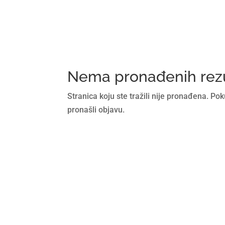
Nema pronađenih rez
Stranica koju ste tražili nije pronađena. Poku
pronašli objavu.