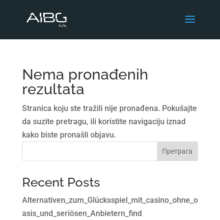
Nema pronađenih
rezultata
Stranica koju ste tražili nije pronađena. Pokušajte
da suzite pretragu, ili koristite navigaciju iznad
kako biste pronašli objavu.
Претрага
Recent Posts
Alternativen_zum_Glücksspiel_mit_casino_ohne_o
asis_und_seriösen_Anbietern_find